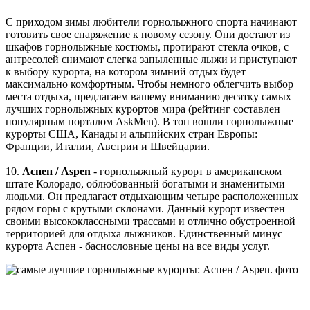
С приходом зимы любители горнолыжного спорта начинают
готовить свое снаряжение к новому сезону. Они достают из
шкафов горнолыжные костюмы, протирают стекла очков, с
антресолей снимают слегка запыленные лыжи и приступают
к выбору курорта, на котором зимний отдых будет
максимально комфортным. Чтобы немного облегчить выбор
места отдыха, предлагаем вашему вниманию десятку самых
лучших горнолыжных курортов мира (рейтинг составлен
популярным порталом AskMen). В топ вошли горнолыжные
курорты США, Канады и альпийских стран Европы:
Франции, Италии, Австрии и Швейцарии.
10.
Аспен / Aspen
- горнолыжный курорт в американском
штате Колорадо, облюбованный богатыми и знаменитыми
людьми. Он предлагает отдыхающим четыре расположенных
рядом горы с крутыми склонами. Данный курорт известен
своими высококлассными трассами и отлично обустроенной
территорией для отдыха лыжников. Единственный минус
курорта Аспен - баснословные цены на все виды услуг.