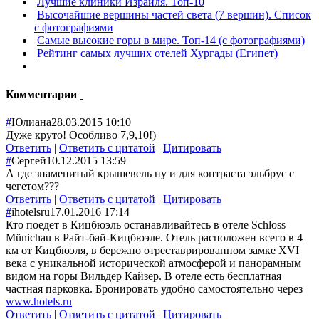
Лучшие клиники Израиля. Топ-10
Высочайшие вершины частей света (7 вершин). Список
с фотографиями
Самые высокие горы в мире. Топ-14 (с фотографиями)
Рейтинг самых лучших отелей Хургады (Египет)
Комментарии
#
Юлиана
28.03.2015 10:10
Дуже круто! Особливо 7,9,10!)
Ответить
|
Ответить с цитатой
|
Цитировать
#
Сергей
10.12.2015 13:59
А где знаменитый крышевель ну и для контраста эльбрус с
чегетом???
Ответить
|
Ответить с цитатой
|
Цитировать
#
ihotelsru
17.01.2016 17:14
Кто поедет в Кицбюэль останавливайтесь в отеле Schloss
Münichau в Райт-бай-Кицбюэле. Отель расположен всего в 4
км от Кицбюэля, в бережно отреставрированном замке XVI
века с уникальной исторической атмосферой и панорамным
видом на горы Вильдер Кайзер. В отеле есть бесплатная
частная парковка. Бронировать удобно самостоятельно через
www.hotels.ru
Ответить
|
Ответить с цитатой
|
Цитировать