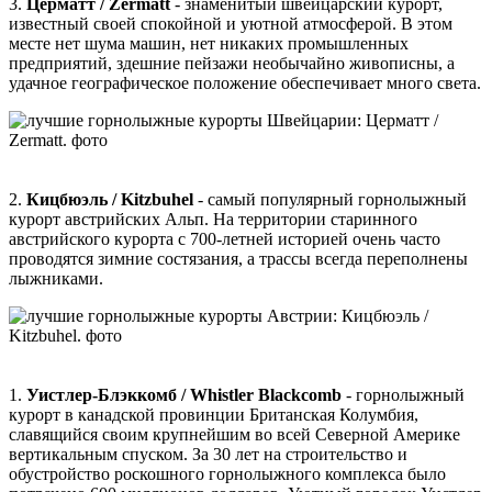
3.
Церматт / Zermatt
- знаменитый швейцарский курорт,
известный своей спокойной и уютной атмосферой. В этом
месте нет шума машин, нет никаких промышленных
предприятий, здешние пейзажи необычайно живописны, а
удачное географическое положение обеспечивает много света.
2.
Кицбюэль / Kitzbuhel
- самый популярный горнолыжный
курорт австрийских Альп. На территории старинного
австрийского курорта с 700-летней историей очень часто
проводятся зимние состязания, а трассы всегда переполнены
лыжниками.
1.
Уистлер-Блэккомб / Whistler Blackcomb
- горнолыжный
курорт в канадской провинции Британская Колумбия,
славящийся своим крупнейшим во всей Северной Америке
вертикальным спуском. За 30 лет на строительство и
обустройство роскошного горнолыжного комплекса было