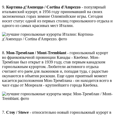
9.
Кортина-д’Ампеццо / Cortina d'Ampezzo
- популярный
итальянский курорт, в 1956 году принимавший на своих
заснеженных горах зимние Олимпийские игры. Сегодня
носит статус одной из первых столиц горнолыжного отдыха и
одного из самых красивых мест Италии.
8.
Мон-Тремблан / Mont-Tremblant
- горнолыжный курорт
во франкоязычной провинции Канады - Квебеке. Мон-
Тремблан был открыт в 1939 году, став первым канадским
горнолыжным курортом. Любители активного отдыха
считают его раем для лыжников и, попадая туда, с радостью
окунаются в объятия роскоши. Еще один приятный момент
касается расположения Мон-Тремблана - он находится всего в
часе езды от Монреаля - крупнейшего города Квебека.
7.
Стоу / Stowe
- относительно новый горнолыжный курорт в