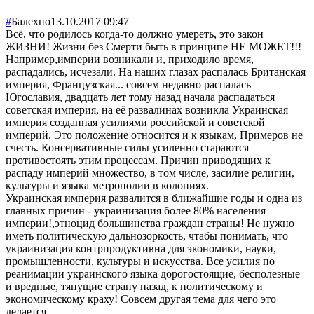
#
Балехно
13.10.2017 09:47
Всё, что родилось когда-то должно умереть, это закон
ЖИЗНИ! Жизни без Смерти быть в принципе НЕ МОЖЕТ!!!
Например,империи возникали и, приходило время,
распадались, исчезали. На наших глазах распалась Британская
империя, Французская... совсем недавно распалась
Югославия, двадцать лет тому назад начала распадаться
советская империя, на её развалинах возникла Украинская
империя созданная усилиями российской и советской
империй. Это положение относится и к языкам, Примеров не
счесть. Консервативные силы усиленно стараются
противостоять этим процессам. Причин приводящих к
распаду империй множество, в том числе, засилие религии,
культуры и языка метрополии в колониях.
Украинская империя развалится в ближайшие годы и одна из
главных причин - украинизация более 80% населения
империи!,этноцид большинства граждан страны! Не нужно
иметь политическую дальнозоркость, чтабы понимать, что
украинизация контрпродуктивна для экономики, науки,
промышленности, культуры и искусства. Все усилия по
реанимации украинского языка дорогостоящие, бесполезные
и вредные, тянущие страну назад, к политическому и
экономическому краху! Совсем другая тема для чего это
делается.