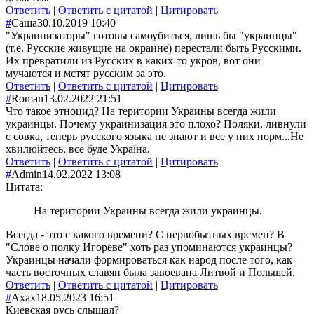
Ответить
|
Ответить с цитатой
|
Цитировать
#
Саша
30.10.2019 10:40
"Украинизаторы" готовы самоубиться, лишь бы "украинцы"
(т.е. Русские живущие на окраине) перестали быть Русскими.
Их превратили из Русских в каких-то укров, вот они
мучаются и мстят русским за это.
Ответить
|
Ответить с цитатой
|
Цитировать
#
Roman
13.02.2022 21:51
Что такое этноцид? На територии Украины всегда жили
украинцы. Почему украинизация это плохо? Поляки, ливнули
с совка, теперь русского языка не знают и все у них норм...Не
хвилюйтесь, все буде Україна.
Ответить
|
Ответить с цитатой
|
Цитировать
#
Admin
14.02.2022 13:08
Цитата:
На територии Украины всегда жили украинцы.
Всегда - это с какого времени? С первобытных времен? В
"Слове о полку Игореве" хоть раз упоминаются украинцы?
Украинцы начали формироваться как народ после того, как
часть восточных славян была завоевана Литвой и Польшей.
Ответить
|
Ответить с цитатой
|
Цитировать
#
Ахах
18.05.2023 16:51
Киевская русь слышал?