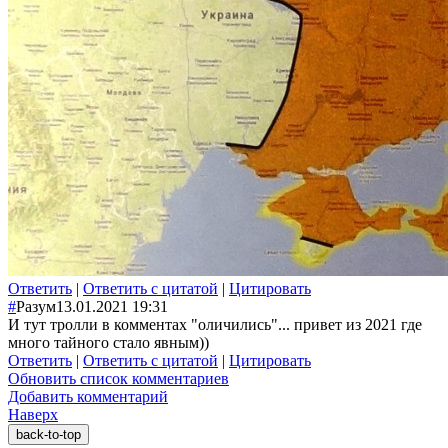
Ответить
|
Ответить с цитатой
|
Цитировать
#
Разум
13.01.2021 19:31
И тут тролли в комментах "оличились"... привет из 2021 где
много тайного стало явным))
Ответить
|
Ответить с цитатой
|
Цитировать
Обновить список комментариев
Добавить комментарий
Наверх
back-to-top