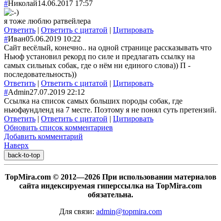
#
Николай
14.06.2017 17:57
я тоже люблю ратвейлера
Ответить
|
Ответить с цитатой
|
Цитировать
#
Иван
05.06.2019 10:22
Сайт весёлый, конечно.. на одной странице рассказывать что
Ньюф установил рекорд по силе и предлагать ссылку на
самых сильных собак, где о нём ни единого слова)) П -
последовательность))
Ответить
|
Ответить с цитатой
|
Цитировать
#
Admin
27.07.2019 22:12
Ссылка на список самых больших породы собак, где
ньюфаундленд на 7 месте. Поэтому я не понял суть претензий.
Ответить
|
Ответить с цитатой
|
Цитировать
Обновить список комментариев
Добавить комментарий
Наверх
back-to-top
TopMira.com © 2012—2026 При использовании материалов
сайта индексируемая гиперссылка на TopMira.com
обязательна.
Для связи:
admin@topmira.com