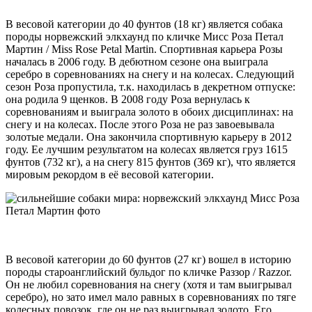
В весовой категории до 40 фунтов (18 кг) является собака
породы норвежский элкхаунд по кличке Мисс Роза Петал
Мартин / Miss Rose Petal Martin. Спортивная карьера Розы
началась в 2006 году. В дебютном сезоне она выиграла
серебро в соревнованиях на снегу и на колесах. Следующий
сезон Роза пропустила, т.к. находилась в декретном отпуске:
она родила 9 щенков. В 2008 году Роза вернулась к
соревнованиям и выиграла золото в обоих дисциплинах: на
снегу и на колесах. После этого Роза не раз завоевывала
золотые медали. Она закончила спортивную карьеру в 2012
году. Ее лучшим результатом на колесах является груз 1615
фунтов (732 кг), а на снегу 815 фунтов (369 кг), что является
мировым рекордом в её весовой категории.
В весовой категории до 60 фунтов (27 кг) вошел в историю
породы староанглийский бульдог по кличке Раззор / Razzor.
Он не любил соревнования на снегу (хотя и там выигрывал
серебро), но зато имел мало равных в соревнованиях по тяге
колесных повозок, где он не раз выигрывал золото. Его