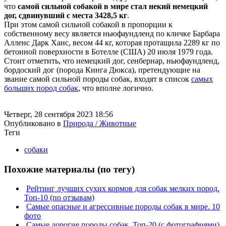
что
самой сильной собакой в мире стал некий немецкий
дог, сдвинувший с места 3428,5 кг
.
При этом самой сильной собакой в пропорции к
собственному весу является ньюфаундленд по кличке Барбара
Алленс Дарк Ханс, весом 44 кг, которая протащила 2289 кг по
бетонной поверхности в Ботелле (США) 20 июля 1979 года.
Стоит отметить, что немецкий дог, сенбернар, ньюфаундленд,
бордоский дог (порода Кинга Дюкса), претендующие на
звание самой сильной породы собак, входят в список
самых
больших пород собак
, что вполне логично.
Четверг, 28 сентября 2023 18:56
Опубликовано в
Природа / Животные
Теги
собаки
Похожие материалы (по тегу)
Рейтинг лучших сухих кормов для собак мелких пород.
Топ-10 (по отзывам)
Самые опасные и агрессивные породы собак в мире. 10
фото
Самые дорогие породы собак. Топ-20 (с фотографиями)