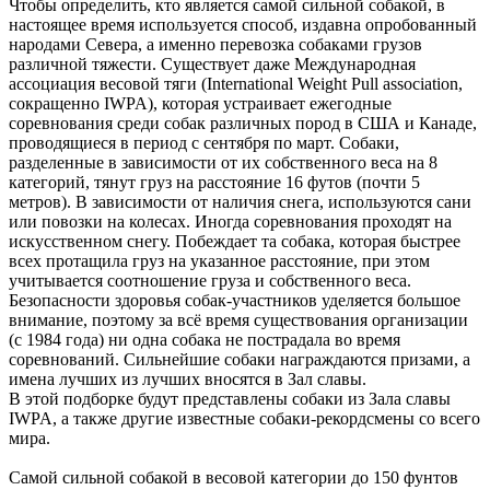
Чтобы определить, кто является самой сильной собакой, в
настоящее время используется способ, издавна опробованный
народами Севера, а именно перевозка собаками грузов
различной тяжести. Существует даже Международная
ассоциация весовой тяги (International Weight Pull association,
сокращенно IWPA), которая устраивает ежегодные
соревнования среди собак различных пород в США и Канаде,
проводящиеся в период с сентября по март. Собаки,
разделенные в зависимости от их собственного веса на 8
категорий, тянут груз на расстояние 16 футов (почти 5
метров). В зависимости от наличия снега, используются сани
или повозки на колесах. Иногда соревнования проходят на
искусственном снегу. Побеждает та собака, которая быстрее
всех протащила груз на указанное расстояние, при этом
учитывается соотношение груза и собственного веса.
Безопасности здоровья собак-участников уделяется большое
внимание, поэтому за всё время существования организации
(с 1984 года) ни одна собака не пострадала во время
соревнований. Сильнейшие собаки награждаются призами, а
имена лучших из лучших вносятся в Зал славы.
В этой подборке будут представлены собаки из Зала славы
IWPA, а также другие известные собаки-рекордсмены со всего
мира.
Самой сильной собакой в весовой категории до 150 фунтов