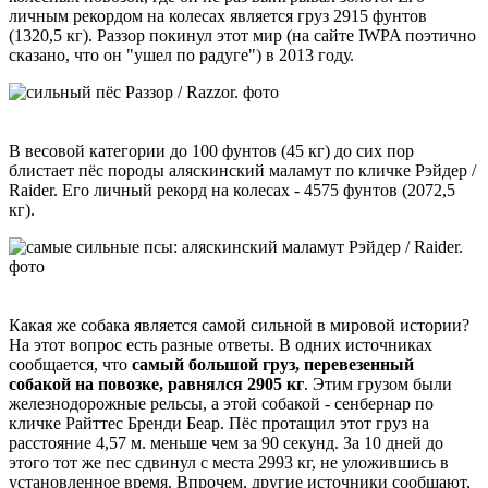
личным рекордом на колесах является груз 2915 фунтов
(1320,5 кг). Раззор покинул этот мир (на сайте IWPA поэтично
сказано, что он "ушел по радуге") в 2013 году.
В весовой категории до 100 фунтов (45 кг) до сих пор
блистает пёс породы аляскинский маламут по кличке Рэйдер /
Raider. Его личный рекорд на колесах - 4575 фунтов (2072,5
кг).
Какая же собака является самой сильной в мировой истории?
На этот вопрос есть разные ответы. В одних источниках
сообщается, что
самый большой груз, перевезенный
собакой на повозке, равнялся 2905 кг
. Этим грузом были
железнодорожные рельсы, а этой собакой - сенбернар по
кличке Райттес Бренди Беар. Пёс протащил этот груз на
расстояние 4,57 м. меньше чем за 90 секунд. За 10 дней до
этого тот же пес сдвинул с места 2993 кг, не уложившись в
установленное время. Впрочем, другие источники сообщают,