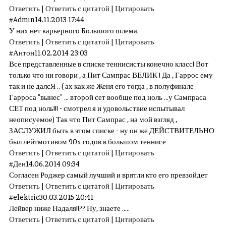
Ответить
|
Ответить с цитатой
|
Цитировать
#
Admin
14.11.2013 17:44
У них нет карьерного Большого шлема.
Ответить
|
Ответить с цитатой
|
Цитировать
#
Антон
11.02.2014 23:03
Все представленные в списке теннисисты конечно класс! Вот
только что ни говори , а Пит Сампрас ВЕЛИК ! Да , Гаррос ему
так и не далсЯ .. ( ах как же Женя его тогда , в полуфинале
Гарроса "вынес" ... второй сет вообще под ноль ...у Сампраса
СЕТ под ноль!!! - смотрел я и удовольствие испытывал
неописуемое) Так что Пит Сампрас , на мой взгляд ,
ЗАСЛУЖИЛ быть в этом списке - ну он же ДЕЙСТВИТЕЛЬНО
был лейтмотивом 90х годов в большом теннисе
Ответить
|
Ответить с цитатой
|
Цитировать
#
Ден
14.06.2014 09:34
Согласен Роджер самый лучший и врятли кто его превзойдет
Ответить
|
Ответить с цитатой
|
Цитировать
#
elektric
30.03.2015 20:41
Лейвер ниже Надаля!!?? Ну, знаете .....
Ответить
|
Ответить с цитатой
|
Цитировать