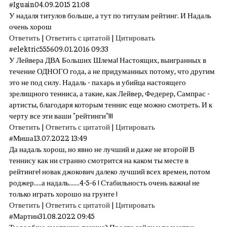
#
Iguain
04.09.2015 21:08
У надаля титулов больше, а тут по титулам рейтинг. И Надаль
очень хорош
Ответить
|
Ответить с цитатой
|
Цитировать
#
elektric5556
09.01.2016 09:33
У Лейвера ДВА Больших Шлема! Настоящих, выигранных в
течение ОДНОГО года, а не придуманных потому, что другим
это не под силу. Надаль - пахарь и убийца настоящего
зрелищного тенниса, а такие, как Лейвер, Федерер, Сампрас -
артисты, благодаря которым теннис еще можно смотреть. И к
черту все эти ваши "рейтинги"!!!
Ответить
|
Ответить с цитатой
|
Цитировать
#
Миша
13.07.2022 13:49
Да надаль хорош, но явно не лучший и даже не второй! В
теннису как ни странно смотрится на каком ты месте в
рейтинге! новак джокович далеко лучший всех времен, потом
роджер.....а надаль.......4-5-6 ! Стабильность очень важна! не
только играть хорошо на грунте !
Ответить
|
Ответить с цитатой
|
Цитировать
#
Мартин
31.08.2022 09:45
Ты вообще смотришь теннис? Просто зайди и посмотри