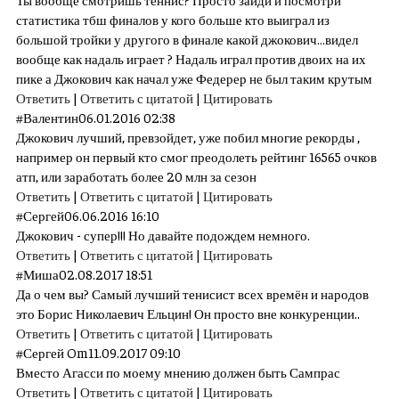
статистика тбш финалов у кого больше кто выиграл из
большой тройки у другого в финале какой джокович…видел
вообще как надаль играет ? Надаль играл против двоих на их
пике а Джокович как начал уже Федерер не был таким крутым
Ответить
|
Ответить с цитатой
|
Цитировать
#
Валентин
06.01.2016 02:38
Джокович лучший, превзойдет, уже побил многие рекорды ,
например он первый кто смог преодолеть рейтинг 16565 очков
атп, или заработать более 20 млн за сезон
Ответить
|
Ответить с цитатой
|
Цитировать
#
Сергей
06.06.2016 16:10
Джокович - супер!!! Но давайте подождем немного.
Ответить
|
Ответить с цитатой
|
Цитировать
#
Миша
02.08.2017 18:51
Да о чем вы? Самый лучший тенисист всех времён и народов
это Борис Николаевич Ельцин! Он просто вне конкуренции..
Ответить
|
Ответить с цитатой
|
Цитировать
#
Сергей Om
11.09.2017 09:10
Вместо Агасси по моему мнению должен быть Сампрас
Ответить
|
Ответить с цитатой
|
Цитировать