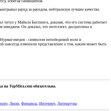
тсу, избегая сабмишенов.
ыигрывал раунд за раундом, нейтрализуя лучшие качества
л титул у Майкла Биспинга, доказав, что его система работает
м имиджем. Он доказал, что интеллект, дисциплина и
 Нурмагомедов - символом непобедимой воли и
ой навсегда изменили представление о том, каким может быть
а на TopMira.com обязательна.
порт
,
Люди
,
Финансы
,
Интернет
,
Литература