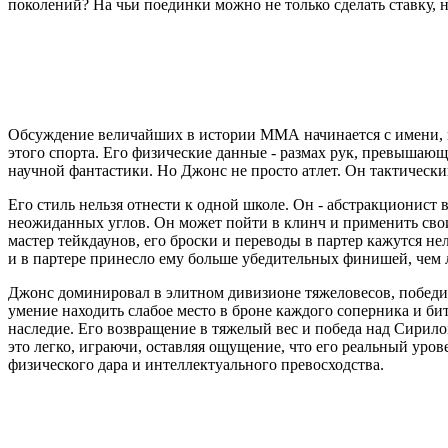
поколений? На чьи поединки можно не только сделать ставку, 
Обсуждение величайших в истории ММА начинается с имени, ко
этого спорта. Его физические данные - размах рук, превышающи
научной фантастики. Но Джонс не просто атлет. Он тактически
Его стиль нельзя отнести к одной школе. Он - абстракционист 
неожиданных углов. Он может пойти в клинч и применить св
мастер тейкдаунов, его броски и переводы в партер кажутся н
и в партере принесло ему больше убедительных финишей, чем 
Джонс доминировал в элитном дивизионе тяжеловесов, победи
умение находить слабое место в броне каждого соперника и би
наследие. Его возвращение в тяжелый вес и победа над Сирило
это легко, играючи, оставляя ощущение, что его реальный уро
физического дара и интеллектуального превосходства.