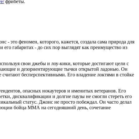
ye/
фрибеты.
- это феномен, которого, кажется, создала сама природа для
и его габаритах - до сих пор выглядят как преимущество из
используя свои джебы и лоу-кики, которые достигают цели с
ражающие и дезориентирующие тычки открытой ладонью. Он
е считают бесперспективными. Его владение локтями в стойке
ендентов, опасных нокаутеров и именитых ветеранов. Его
етки, дисквалификации и долгие паузы не смогли стереть его
никальный статус. Джонс не просто побеждал. Он часто делал
волюции бойца ММА на сегодняшний день, сочетание