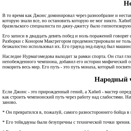
Н
В то время как Джонс доминировал через разнообразие и неста
которую знали все, но остановить которую не мог никто. Хабиб
бразильского специалиста по джиу-джитсу было гипнотизирующ
Его записи в двадцать девять побед и ноль поражений говорят
Разборки с Конором Макгрегором продемонстрировали не только
безжалостно использовал их. Его граунд-энд-паунд был машино
Наследие Нурмагомедова выходит за рамки спорта. Он стал гл
непобежденного чемпиона, добавил его истории мифический оре
покорить весь мир. Его путь - это путь монаха, который посвят
Народный 
Если Джонс - это прирожденный гений, а Хабиб - мастер опред
как строить чемпионский путь через работу над слабостями. 
заново.
* Он превратился в, пожалуй, самого разностороннего бойца в
* Его тейкдауны были безупречны с технической точки зрения.