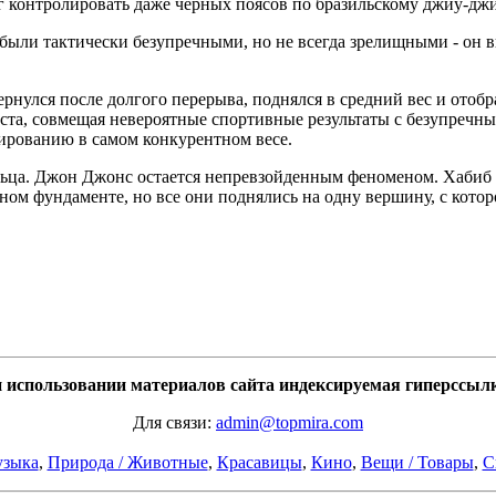
ог контролировать даже черных поясов по бразильскому джиу-джи
были тактически безупречными, но не всегда зрелищными - он в
рнулся после долгого перерыва, поднялся в средний вес и отобра
ста, совмещая невероятные спортивные результаты с безупречны
ированию в самом конкурентном весе.
ельца. Джон Джонс остается непревзойденным феноменом. Хабиб
ом фундаменте, но все они поднялись на одну вершину, с котор
использовании материалов сайта индексируемая гиперссылк
Для связи:
admin@topmira.com
зыка
,
Природа / Животные
,
Красавицы
,
Кино
,
Вещи / Товары
,
С