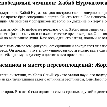
епобедимый чемпион: Хабиб Нурмагомед
ндартность, Хабиб Нурмагомедов построил свою империю на одно
 не просто брал соперника в партер. Он его топил. Его цепкость
им. Он забирал у соперников их волю, их дыхание, их веру в 
 сама за себя. Но цифры не передают сути. Хабиб выигрывал не 
 его физическое, но и психологическое превосходство. Он вывод
й по выбиванию души. Казалось, один его взгляд, полный холод
обальным символом, фигурой, объединившей вокруг себя миллион
ол. Он доказал, что в эпоху универсальности можно взять одну
ил себя одному искусству и достиг в нем просветления.
чемпион и мастер перевоплощений: Жор
еленной техник, то Жорж Сен-Пьер - это эталон научного подход
Начав как талантливый атлет с отличным рестлингом, Сен-Пьер 
 истории. Его джеб стал одним из самых грозных оружий в дивиз