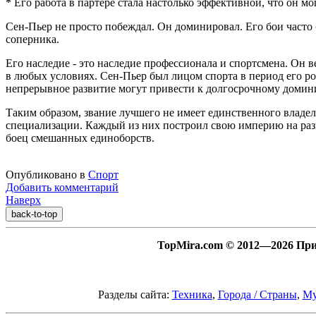
* Его работа в партере стала настолько эффективной, что он м
Сен-Пьер не просто побеждал. Он доминировал. Его бои часто 
соперника.
Его наследие - это наследие профессионала и спортсмена. Он ве
в любых условиях. Сен-Пьер был лицом спорта в период его ро
непрерывное развитие могут привести к долгосрочному домин
Таким образом, звание лучшего не имеет единственного влад
специализации. Каждый из них построил свою империю на разн
боец смешанных единоборств.
Опубликовано в
Спорт
Добавить комментарий
Наверх
back-to-top
TopMira.com © 2012—2026 При 
Разделы сайта:
Техника
,
Города / Страны
,
Му