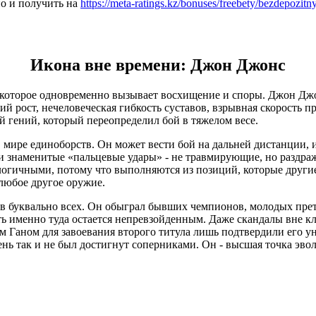
но и получить на
https://meta-ratings.kz/bonuses/freebety/bezdepozitn
Икона вне времени: Джон Джонс
торое одновременно вызывает восхищение и споры. Джон Джонс 
й рост, нечеловеческая гибкость суставов, взрывная скорость пр
й гений, который переопределил бой в тяжелом весе.
в мире единоборств. Он может вести бой на дальней дистанции, 
ои знаменитые «пальцевые удары» - не травмирующие, но разд
елогичными, потому что выполняются из позиций, которые други
любое другое оружие.
в буквально всех. Он обыграл бывших чемпионов, молодых прет
ть именно туда остается непревзойденным. Даже скандалы вне кл
м Ганом для завоевания второго титула лишь подтвердили его у
вень так и не был достигнут соперниками. Он - высшая точка э