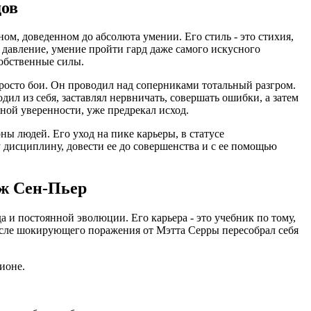
ов
м, доведенном до абсолюта умении. Его стиль - это стихия,
, давление, умение пройти гард даже самого искусного
собственные силы.
просто бои. Он проводил над соперниками тотальный разгром.
ил из себя, заставлял нервничать, совершать ошибки, а затем
ной уверенности, уже предрекал исход.
ы людей. Его уход на пике карьеры, в статусе
 дисциплину, довести ее до совершенства и с ее помощью
ж Сен-Пьер
а и постоянной эволюции. Его карьера - это учебник по тому,
после шокирующего поражения от Мэтта Серры пересобрал себя
ионе.